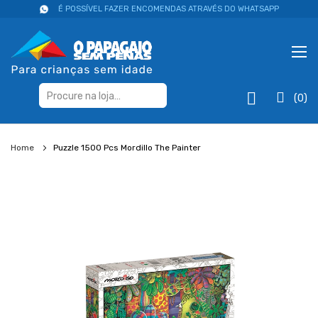
É POSSÍVEL FAZER ENCOMENDAS ATRAVÉS DO WHATSAPP
(0)
Home
Puzzle 1500 Pcs Mordillo The Painter
Salte
para
o
final
da
galeria
de
imagens