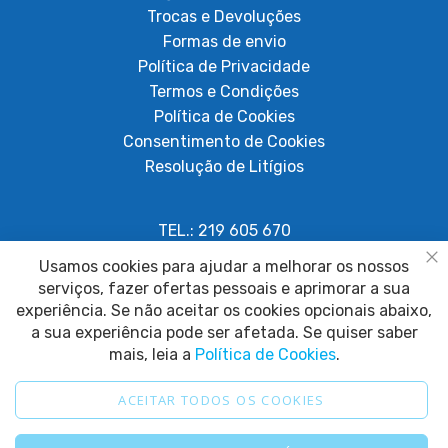
Trocas e Devoluções
Formas de envio
Política de Privacidade
Termos e Condições
Política de Cookies
Consentimento de Cookies
Resolução de Litígios
TEL.: 219 605 670
Chamada para rede fixa nacional
Usamos cookies para ajudar a melhorar os nossos
Fe
serviços, fazer ofertas pessoais e aprimorar a sua
geral@papagaiosempenas.com
experiência. Se não aceitar os cookies opcionais abaixo,
a sua experiência pode ser afetada. Se quiser saber
mais, leia a
Política de Cookies
.
ACEITAR TODOS OS COOKIES
2025 © Papagaio sem Penas. Todos os direitos reservados.