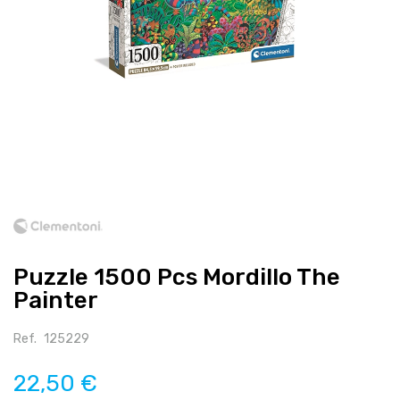
Salte
para
o
início
Puzzle 1500 Pcs Mordillo The
da
galeria
Painter
de
imagens
Ref.
125229
22,50 €