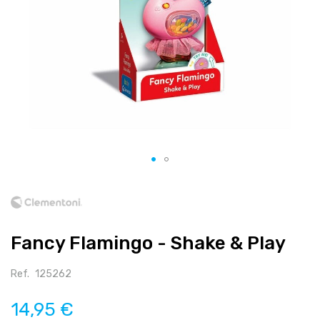
Salte
para
o
início
Fancy Flamingo - Shake & Play
da
galeria
de
Ref.
125262
imagens
14,95 €