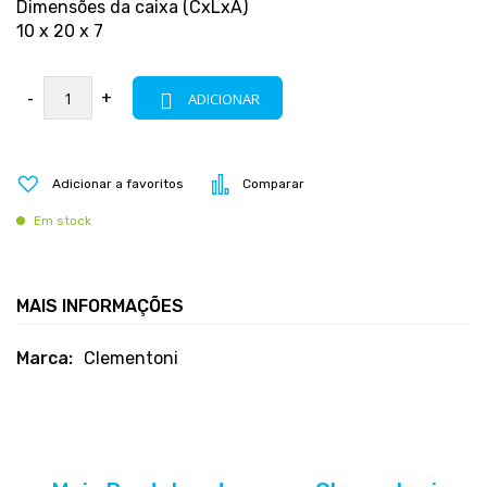
Dimensões da caixa (CxLxA)
10 x 20 x 7
-
+
ADICIONAR
Adicionar a favoritos
Comparar
Em stock
MAIS INFORMAÇÕES
Mais
Clementoni
informações