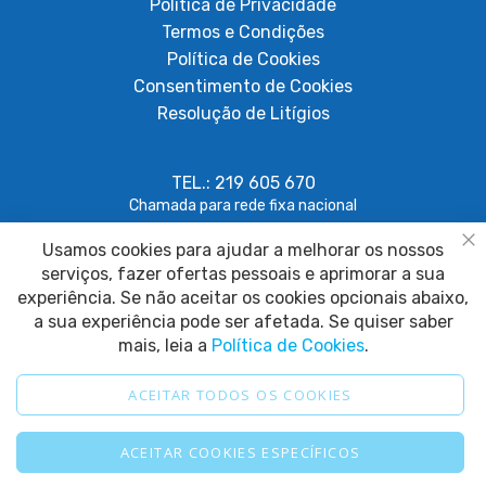
Política de Privacidade
Termos e Condições
Política de Cookies
Consentimento de Cookies
Resolução de Litígios
TEL.: 219 605 670
Chamada para rede fixa nacional
Usamos cookies para ajudar a melhorar os nossos
geral@papagaiosempenas.com
Fe
serviços, fazer ofertas pessoais e aprimorar a sua
experiência. Se não aceitar os cookies opcionais abaixo,
a sua experiência pode ser afetada. Se quiser saber
mais, leia a
Política de Cookies
.
ACEITAR TODOS OS COOKIES
2025 © Papagaio sem Penas. Todos os direitos reservados.
ACEITAR COOKIES ESPECÍFICOS