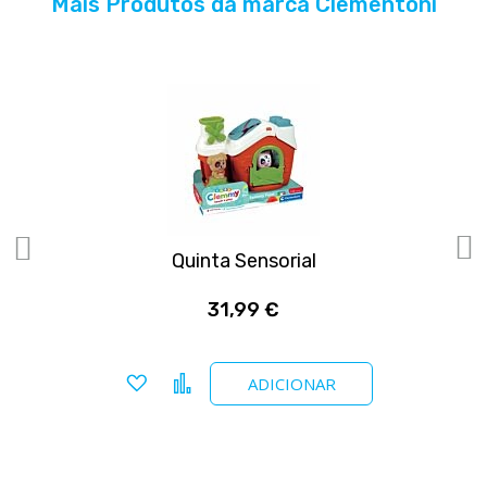
Mais Produtos da marca Clementoni
r
Quinta Sensorial
Q
31,99 €
Adicionar a favoritos
Comparar
ADICIONAR