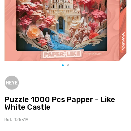
Salte
para
o
início
Puzzle 1000 Pcs Papper - Like
da
galeria
White Castle
de
imagens
Ref.
125319