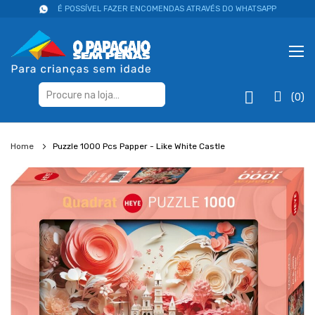
É POSSÍVEL FAZER ENCOMENDAS ATRAVÉS DO WHATSAPP
(0)
Home
Puzzle 1000 Pcs Papper - Like White Castle
Salte
para
o
final
da
galeria
de
imagens