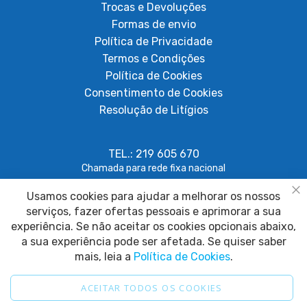
Trocas e Devoluções
Formas de envio
Política de Privacidade
Termos e Condições
Política de Cookies
Consentimento de Cookies
Resolução de Litígios
TEL.: 219 605 670
Chamada para rede fixa nacional
Usamos cookies para ajudar a melhorar os nossos
geral@papagaiosempenas.com
Fe
serviços, fazer ofertas pessoais e aprimorar a sua
experiência. Se não aceitar os cookies opcionais abaixo,
a sua experiência pode ser afetada. Se quiser saber
mais, leia a
Política de Cookies
.
ACEITAR TODOS OS COOKIES
2025 © Papagaio sem Penas. Todos os direitos reservados.