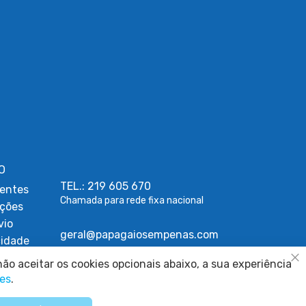
O
TEL.: 219 605 670
entes
Chamada para rede fixa nacional
uções
vio
geral@papagaiosempenas.com
cidade
ções
ão aceitar os cookies opcionais abaixo, a sua experiência
Fe
kies
ies
.
Cookies