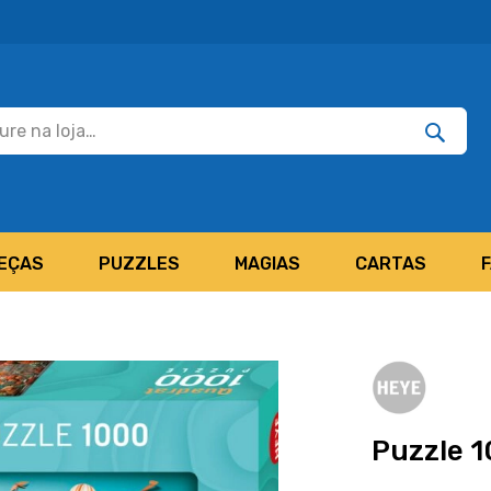
Pesquisar
Pesquis
EÇAS
PUZZLES
MAGIAS
CARTAS
Puzzle 1