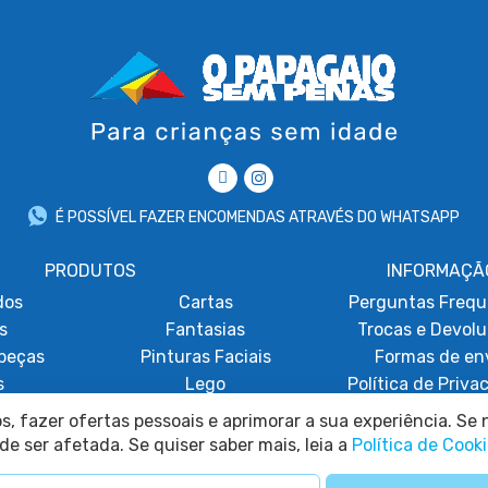
É POSSÍVEL FAZER ENCOMENDAS ATRAVÉS DO WHATSAPP
PRODUTOS
INFORMAÇÃ
dos
Cartas
Perguntas Frequ
s
Fantasias
Trocas e Devol
beças
Pinturas Faciais
Formas de en
s
Lego
Política de Priva
obáticos
Promoções
Termos e Condi
, fazer ofertas pessoais e aprimorar a sua experiência. Se n
Política de Coo
de ser afetada. Se quiser saber mais, leia a
Política de Cook
Consentimento de 