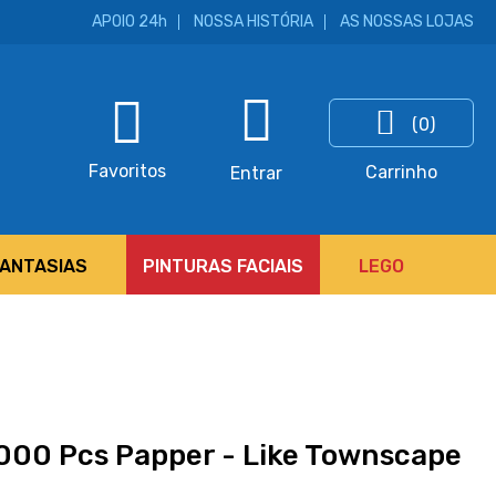
APOIO 24h
NOSSA HISTÓRIA
AS NOSSAS LOJAS
(0)
ar
Favoritos
Carrinho
Entrar
FANTASIAS
PINTURAS FACIAIS
LEGO
000 Pcs Papper - Like Townscape