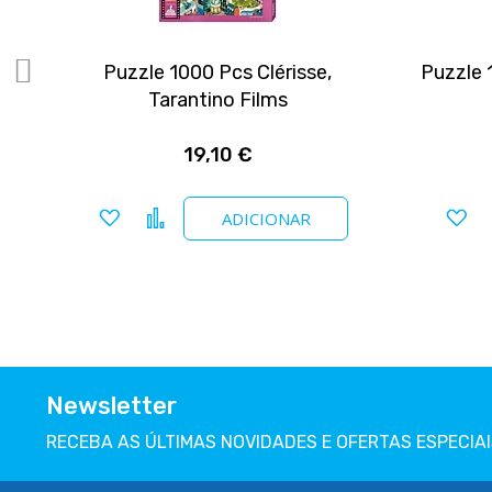
ry
Puzzle 1000 Pcs Clérisse,
Puzzle 
Tarantino Films
19,10 €
Adicionar a favoritos
Comparar
Ad
ADICIONAR
Newsletter
RECEBA AS ÚLTIMAS NOVIDADES E OFERTAS ESPECIAI