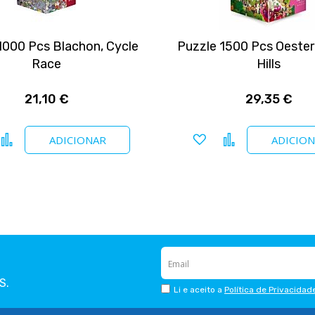
1000 Pcs Blachon, Cycle
Puzzle 1500 Pcs Oester
Race
Hills
21,10 €
29,35 €
icionar a favoritos
Comparar
Adicionar a favoritos
Comparar
ADICIONAR
ADICIO
S.
Li e aceito a
Política de Privacidad