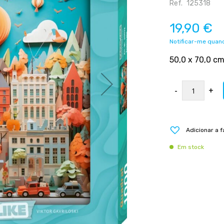
Ref.
125318
19,90 €
Notificar-me quand
50,0 x 70,0 c
-
+
Adicionar a f
Em stock