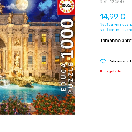
Ref.
124547
14,99 €
Notificar-me quand
Notificar-me quand
Tamanho aprox
Adicionar a f
Esgotado