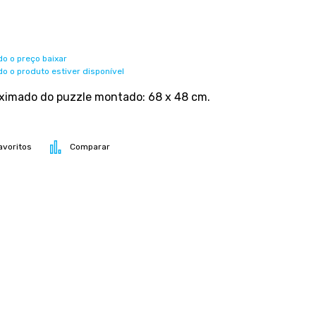
o o preço baixar
o o produto estiver disponível
imado do puzzle montado: 68 x 48 cm.
avoritos
Comparar