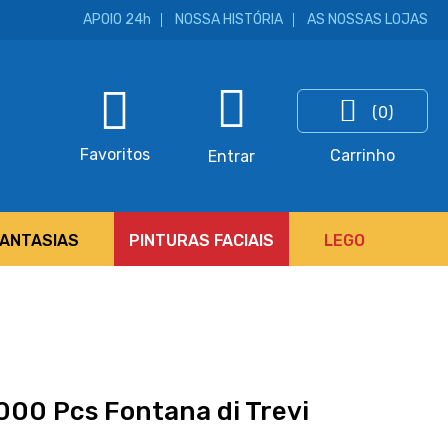
APOIO 24h
NOSSA HISTÓRIA
AS NOSSAS LOJAS
(0)
ar
Favoritos
Carrinho
Entrar
FANTASIAS
PINTURAS FACIAIS
LEGO
000 Pcs Fontana di Trevi