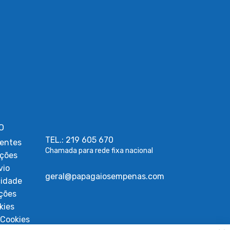
O
TEL.: 219 605 670
entes
Chamada para rede fixa nacional
uções
vio
geral@papagaiosempenas.com
cidade
ções
kies
Cookies