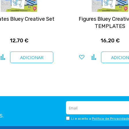
tes Bluey Creative Set
Figures Bluey Creati
TEMPLATES
12,70 €
16,20 €
icionar a favoritos
Comparar
Adicionar a favoritos
Comparar
ADICIONAR
ADICIO
S.
Li e aceito a
Política de Privacidad