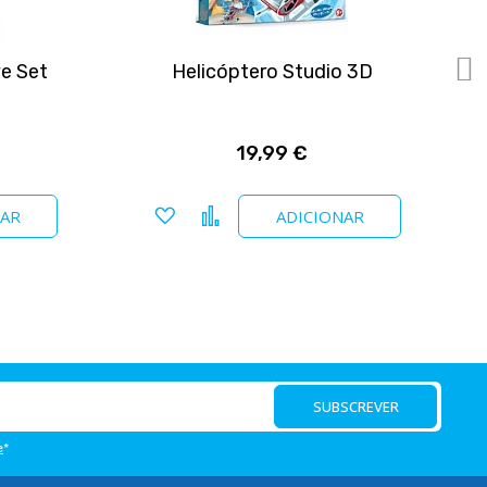
ve Set
Helicóptero Studio 3D
19,99 €
Adicionar a favoritos
Comparar
NAR
ADICIONAR
SUBSCREVER
e
*