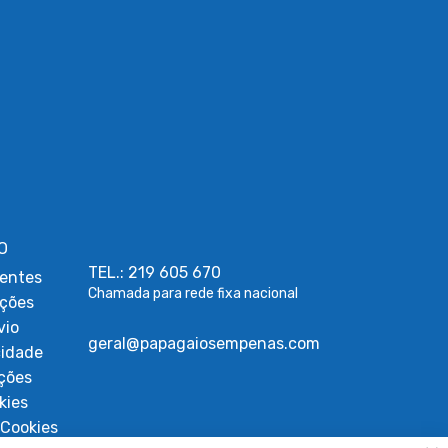
O
TEL.: 219 605 670
entes
Chamada para rede fixa nacional
uções
vio
geral@papagaiosempenas.com
cidade
ções
kies
Cookies