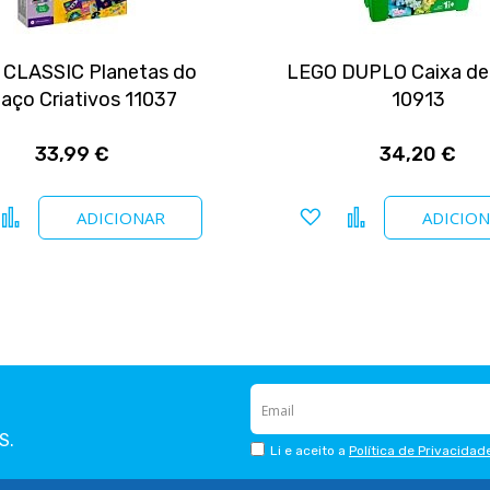
CLASSIC Planetas do
LEGO DUPLO Caixa de
aço Criativos 11037
10913
33,99 €
34,20 €
icionar a favoritos
Comparar
Adicionar a favoritos
Comparar
ADICIONAR
ADICIO
S.
Li e aceito a
Política de Privacidad