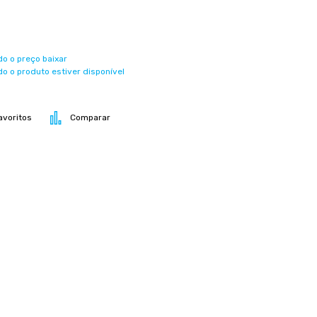
o o preço baixar
o o produto estiver disponível
avoritos
Comparar