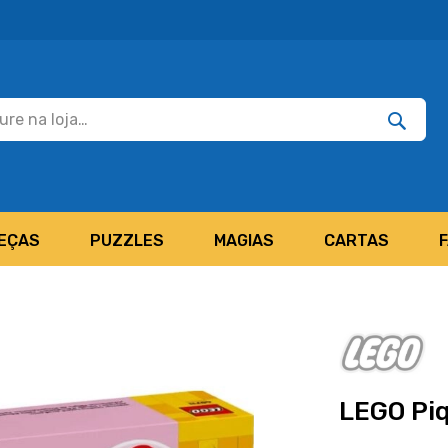
Pesquisar
Pesquis
EÇAS
PUZZLES
MAGIAS
CARTAS
LEGO Piq