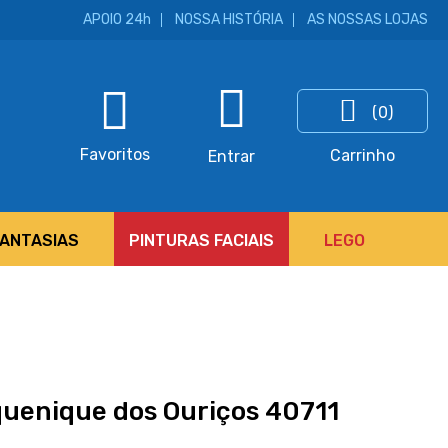
APOIO 24h
NOSSA HISTÓRIA
AS NOSSAS LOJAS
(0)
ar
Favoritos
Carrinho
Entrar
FANTASIAS
PINTURAS FACIAIS
LEGO
uenique dos Ouriços 40711