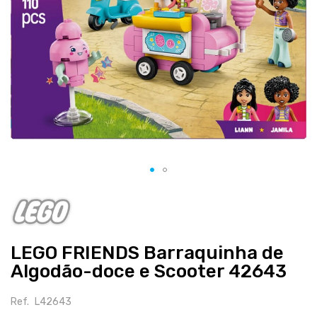
Salte
para
o
início
LEGO FRIENDS Barraquinha de
da
galeria
Algodão-doce e Scooter 42643
de
imagens
Ref.
L42643