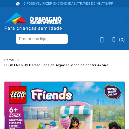
É POSSÍVEL FAZER ENCOMENDAS ATRAVÉS DO WHATSAPP
(0)
Home
LEGO FRIENDS Barraquinha de Algodão-doce e Scooter 42643
Salte
para
o
final
da
galeria
de
imagens