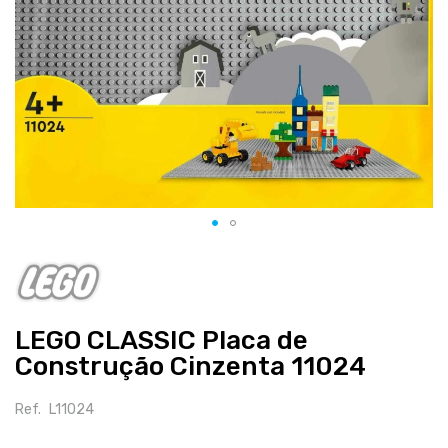
Salte
para
o
início
LEGO CLASSIC Placa de
da
galeria
Construção Cinzenta 11024
de
imagens
Ref.
L11024