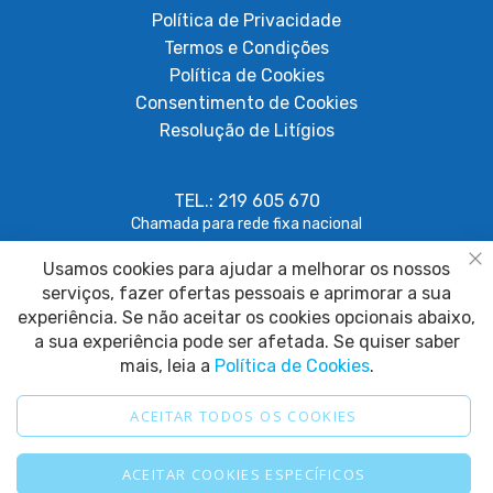
Política de Privacidade
Termos e Condições
Política de Cookies
Consentimento de Cookies
Resolução de Litígios
TEL.: 219 605 670
Chamada para rede fixa nacional
Usamos cookies para ajudar a melhorar os nossos
geral@papagaiosempenas.com
Fe
serviços, fazer ofertas pessoais e aprimorar a sua
experiência. Se não aceitar os cookies opcionais abaixo,
a sua experiência pode ser afetada. Se quiser saber
mais, leia a
Política de Cookies
.
ACEITAR TODOS OS COOKIES
2025 © Papagaio sem Penas. Todos os direitos reservados.
ACEITAR COOKIES ESPECÍFICOS