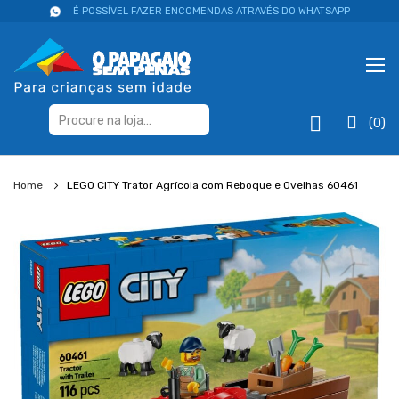
É POSSÍVEL FAZER ENCOMENDAS ATRAVÉS DO WHATSAPP
(0)
Home
LEGO CITY Trator Agrícola com Reboque e Ovelhas 60461
Salte
para
o
final
da
galeria
de
imagens