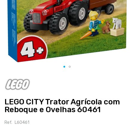
Salte
para
o
início
LEGO CITY Trator Agrícola com
da
galeria
Reboque e Ovelhas 60461
de
imagens
Ref.
L60461