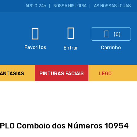
APOIO 24h
NOSSA HISTÓRIA
AS NOSSAS LOJAS
(0)
ar
Favoritos
Carrinho
Entrar
FANTASIAS
PINTURAS FACIAIS
LEGO
PLO Comboio dos Números 10954