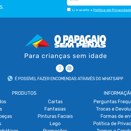
S.
Li e aceito a
Política de Privacidad
É POSSÍVEL FAZER ENCOMENDAS ATRAVÉS DO WHATSAPP
PRODUTOS
INFORMAÇÃ
dos
Cartas
Perguntas Frequ
s
Fantasias
Trocas e Devol
beças
Pinturas Faciais
Formas de en
s
Lego
Política de Priva
obáticos
Promoções
Termos e Condi