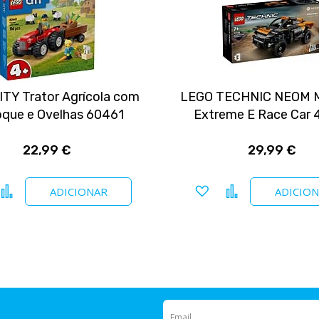
TY Trator Agrícola com
LEGO TECHNIC NEOM 
que e Ovelhas 60461
Extreme E Race Car 
22,99 €
29,99 €
icionar a favoritos
Comparar
Adicionar a favoritos
Comparar
ADICIONAR
ADICIO