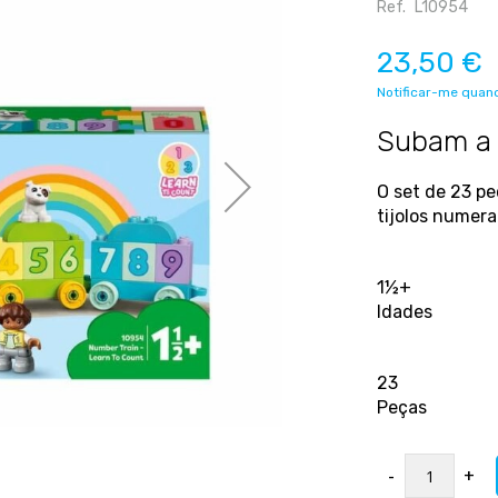
Ref.
L10954
23,50 €
Notificar-me quand
Subam a 
O set de 23 p
tijolos numera
1½+
Idades
23
Peças
-
+