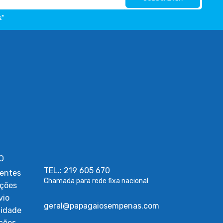
e
*
O
TEL.: 219 605 670
entes
Chamada para rede fixa nacional
uções
vio
geral@papagaiosempenas.com
cidade
ções