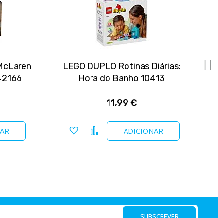
McLaren
LEGO DUPLO Rotinas Diárias:
42166
Hora do Banho 10413
11,99 €
Adicionar a favoritos
Comparar
NAR
ADICIONAR
SUBSCREVER