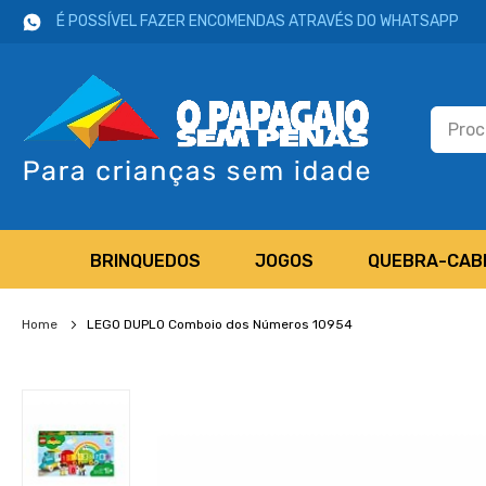
É POSSÍVEL FAZER ENCOMENDAS ATRAVÉS DO WHATSAPP
BRINQUEDOS
JOGOS
QUEBRA-CAB
Home
LEGO DUPLO Comboio dos Números 10954
Salte
para
o
final
da