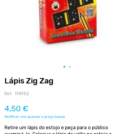
Salte
Lápis Zig Zag
para
o
início
Ref.
114952
da
galeria
4,50 €
de
Notificar-me quando o preço baixar
imagens
Retire um lápis do estojo e peça para o público