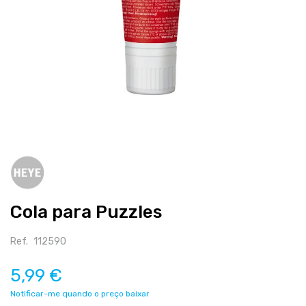
Salte
para
o
início
Cola para Puzzles
da
galeria
de
Ref.
112590
imagens
5,99 €
Notificar-me quando o preço baixar