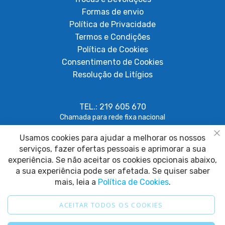
Formas de envio
Política de Privacidade
Termos e Condições
Política de Cookies
Consentimento de Cookies
Resolução de Litígios
TEL.: 219 605 670
Chamada para rede fixa nacional
Usamos cookies para ajudar a melhorar os nossos
geral@papagaiosempenas.com
Fe
serviços, fazer ofertas pessoais e aprimorar a sua
experiência. Se não aceitar os cookies opcionais abaixo,
a sua experiência pode ser afetada. Se quiser saber
mais, leia a
Política de Cookies
.
ACEITAR TODOS OS COOKIES
2025 © Papagaio sem Penas. Todos os direitos reservados.