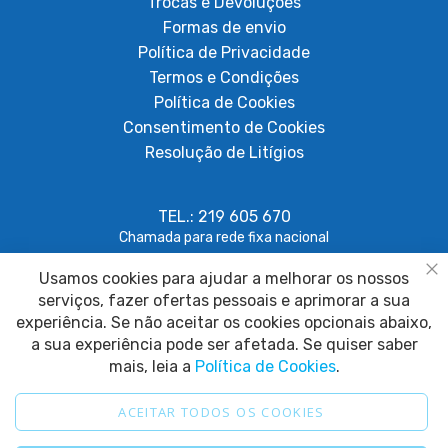
Trocas e Devoluções
Formas de envio
Política de Privacidade
Termos e Condições
Política de Cookies
Consentimento de Cookies
Resolução de Litígios
TEL.: 219 605 670
Chamada para rede fixa nacional
Usamos cookies para ajudar a melhorar os nossos
geral@papagaiosempenas.com
Fe
serviços, fazer ofertas pessoais e aprimorar a sua
experiência. Se não aceitar os cookies opcionais abaixo,
a sua experiência pode ser afetada. Se quiser saber
mais, leia a
Política de Cookies
.
ACEITAR TODOS OS COOKIES
2025 © Papagaio sem Penas. Todos os direitos reservados.