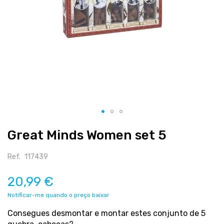
Salte
Great Minds Women set 5
para
o
início
Ref.
117439
da
galeria
20,99 €
de
Notificar-me quando o preço baixar
imagens
Consegues desmontar e montar estes conjunto de 5