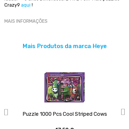
Crazy9
aqui
!
MAIS INFORMAÇÕES
Mais Produtos da marca Heye
ow
Puzzle 1000 Pcs Cool Striped Cows
P