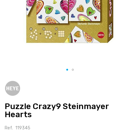
Salte
para
o
início
Puzzle Crazy9 Steinmayer
da
galeria
Hearts
de
imagens
Ref.
119345