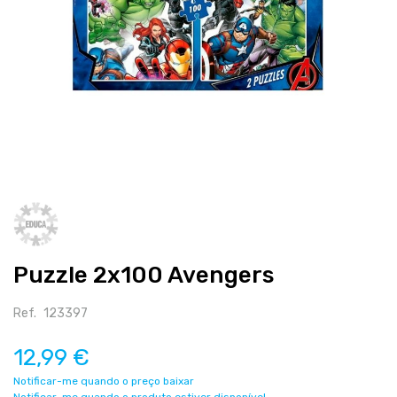
Salte
para
o
início
Puzzle 2x100 Avengers
da
galeria
de
Ref.
123397
imagens
12,99 €
Notificar-me quando o preço baixar