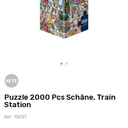
Salte
para
o
início
Puzzle 2000 Pcs Schãne, Train
da
galeria
Station
de
imagens
Ref.
116127