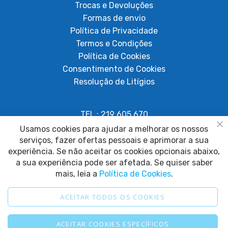
Trocas e Devoluções
Formas de envio
Política de Privacidade
Termos e Condições
Política de Cookies
Consentimento de Cookies
Resolução de Litígios
TEL.: 219 605 670
Chamada para rede fixa nacional
Usamos cookies para ajudar a melhorar os nossos
Fe
serviços, fazer ofertas pessoais e aprimorar a sua
geral@papagaiosempenas.com
experiência. Se não aceitar os cookies opcionais abaixo,
a sua experiência pode ser afetada. Se quiser saber
mais, leia a
Política de Cookies
.
ACEITAR TODOS OS COOKIES
2025 © Papagaio sem Penas. Todos os direitos reservados.
ACEITAR COOKIES ESPECÍFICOS