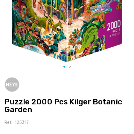
Salte
para
o
início
Puzzle 2000 Pcs Kilger Botanic
da
galeria
Garden
de
imagens
Ref.
125317