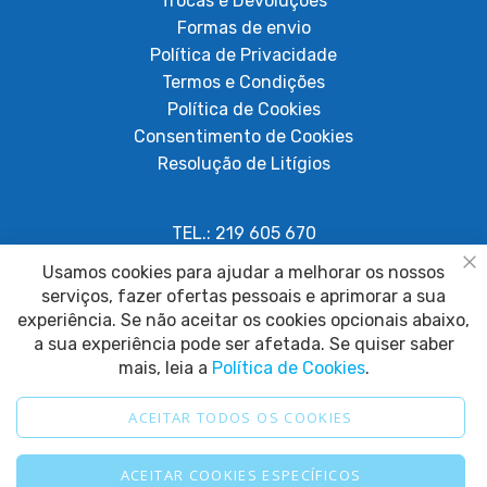
Trocas e Devoluções
Formas de envio
Política de Privacidade
Termos e Condições
Política de Cookies
Consentimento de Cookies
Resolução de Litígios
TEL.: 219 605 670
Chamada para rede fixa nacional
Usamos cookies para ajudar a melhorar os nossos
Fe
serviços, fazer ofertas pessoais e aprimorar a sua
geral@papagaiosempenas.com
experiência. Se não aceitar os cookies opcionais abaixo,
a sua experiência pode ser afetada. Se quiser saber
mais, leia a
Política de Cookies
.
ACEITAR TODOS OS COOKIES
2025 © Papagaio sem Penas. Todos os direitos reservados.
ACEITAR COOKIES ESPECÍFICOS