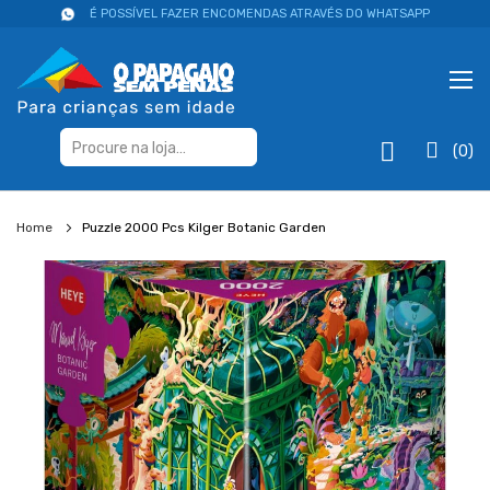
É POSSÍVEL FAZER ENCOMENDAS ATRAVÉS DO WHATSAPP
(0)
Home
Puzzle 2000 Pcs Kilger Botanic Garden
Salte
para
o
final
da
galeria
de
imagens