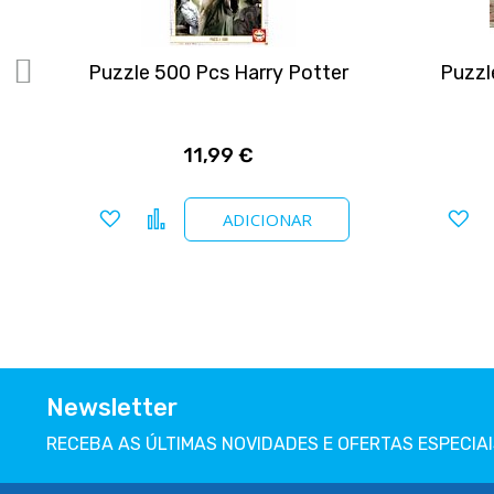
es
Puzzle 500 Pcs Harry Potter
Puzzl
11,99 €
Adicionar a favoritos
Comparar
Ad
ADICIONAR
Newsletter
RECEBA AS ÚLTIMAS NOVIDADES E OFERTAS ESPECIAI