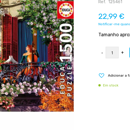
Ref.
125461
22,99 €
Notificar-me quand
Tamanho aprox
-
+
Adicionar a f
Em stock