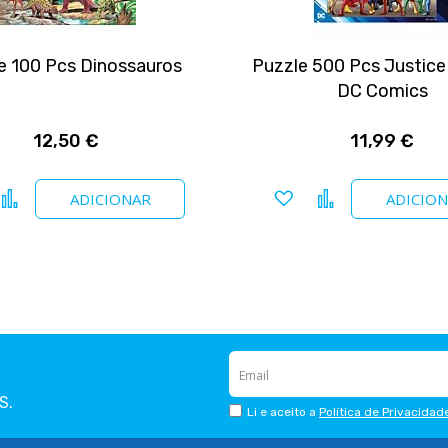
e 100 Pcs Dinossauros
Puzzle 500 Pcs Justic
DC Comics
12,50 €
11,99 €
icionar a favoritos
Comparar
Adicionar a favoritos
Comparar
ADICIONAR
ADICIO
S.
Li e aceito a
Política de Privacidad