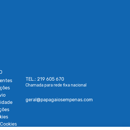
O
TEL.: 219 605 670
entes
Chamada para rede fixa nacional
uções
vio
geral@papagaiosempenas.com
cidade
ções
kies
Cookies