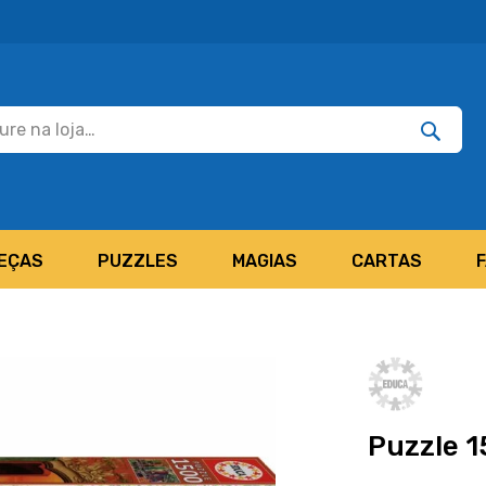
Pesquisar
Pesquis
EÇAS
PUZZLES
MAGIAS
CARTAS
Puzzle 