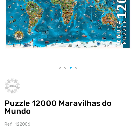
Salte
para
o
início
Puzzle 12000 Maravilhas do
da
galeria
Mundo
de
imagens
Ref.
122006