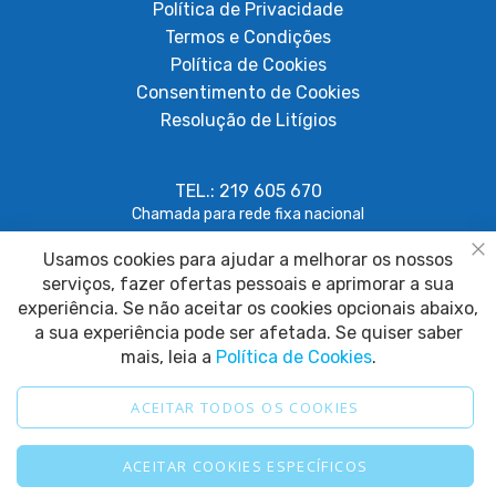
Política de Privacidade
Termos e Condições
Política de Cookies
Consentimento de Cookies
Resolução de Litígios
TEL.: 219 605 670
Chamada para rede fixa nacional
Usamos cookies para ajudar a melhorar os nossos
geral@papagaiosempenas.com
Fe
serviços, fazer ofertas pessoais e aprimorar a sua
experiência. Se não aceitar os cookies opcionais abaixo,
a sua experiência pode ser afetada. Se quiser saber
mais, leia a
Política de Cookies
.
ACEITAR TODOS OS COOKIES
2025 © Papagaio sem Penas. Todos os direitos reservados.
ACEITAR COOKIES ESPECÍFICOS