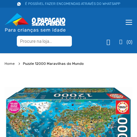
É POSSÍVEL FAZER ENCOMENDAS ATRAVÉS DO WHATSAPP
(0)
Home
Puzzle 12000 Maravilhas do Mundo
Salte
para
o
final
da
galeria
de
imagens