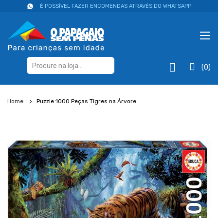
É POSSÍVEL FAZER ENCOMENDAS ATRAVÉS DO WHATSAPP
(0)
Home
Puzzle 1000 Peças Tigres na Árvore
Salte
para
o
final
da
galeria
de
imagens