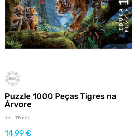
Salte
para
o
início
Puzzle 1000 Peças Tigres na
da
galeria
Árvore
de
imagens
Ref.
119627
14,99 €