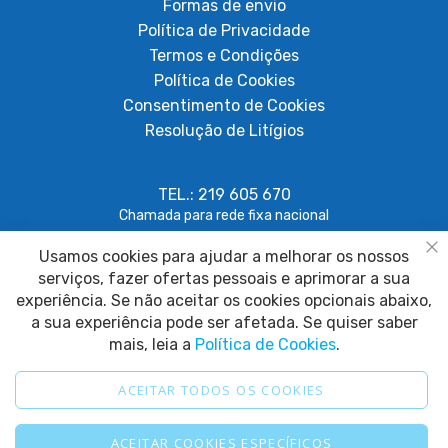
Formas de envio
Política de Privacidade
Termos e Condições
Política de Cookies
Consentimento de Cookies
Resolução de Litígios
TEL.: 219 605 670
Chamada para rede fixa nacional
Usamos cookies para ajudar a melhorar os nossos
geral@papagaiosempenas.com
Fe
serviços, fazer ofertas pessoais e aprimorar a sua
experiência. Se não aceitar os cookies opcionais abaixo,
a sua experiência pode ser afetada. Se quiser saber
mais, leia a
Política de Cookies
.
ACEITAR TODOS OS COOKIES
2025 © Papagaio sem Penas. Todos os direitos reservados.
ACEITAR COOKIES ESPECÍFICOS