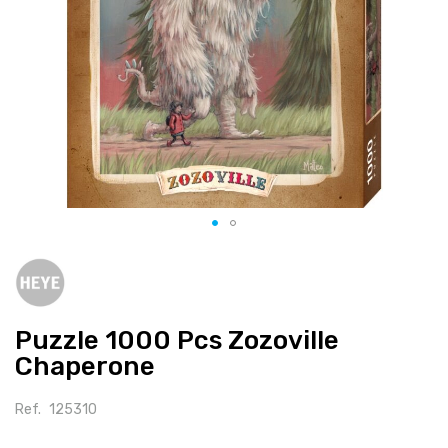
Salte
para
o
início
Puzzle 1000 Pcs Zozoville
da
galeria
Chaperone
de
imagens
Ref.
125310