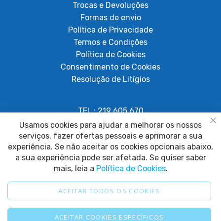
Trocas e Devoluções
Formas de envio
Política de Privacidade
Termos e Condições
Política de Cookies
Consentimento de Cookies
Resolução de Litígios
TEL.: 219 605 670
Chamada para rede fixa nacional
Usamos cookies para ajudar a melhorar os nossos
Fe
serviços, fazer ofertas pessoais e aprimorar a sua
geral@papagaiosempenas.com
experiência. Se não aceitar os cookies opcionais abaixo,
a sua experiência pode ser afetada. Se quiser saber
mais, leia a
Política de Cookies
.
ACEITAR TODOS OS COOKIES
2025 © Papagaio sem Penas. Todos os direitos reservados.
ACEITAR COOKIES ESPECÍFICOS