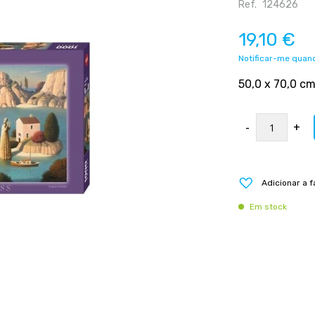
Ref.
124626
19,10 €
Notificar-me quand
50,0 x 70,0 c
-
+
Adicionar a f
Em stock