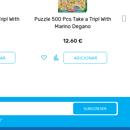
rip! With
Puzzle 500 Pcs Take a Trip! With
P
Marino Degano
12,60 €
Adicionar a favoritos
Comparar
NAR
ADICIONAR
SUBSCREVER
e
*