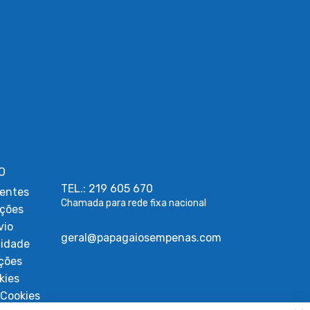
O
TEL.: 219 605 670
entes
Chamada para rede fixa nacional
uções
vio
geral@papagaiosempenas.com
cidade
ções
kies
Cookies