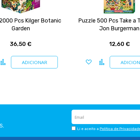
2000 Pcs Kilger Botanic
Puzzle 500 Pcs Take a T
Garden
Jon Burgerman
36,50 €
12,60 €
icionar a favoritos
Comparar
Adicionar a favoritos
Comparar
ADICIONAR
ADICIO
S.
Li e aceito a
Política de Privacidad