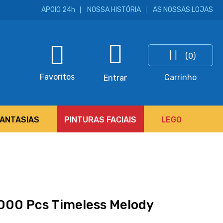
APOIO 24h
NOSSA HISTÓRIA
AS NOSSAS LOJAS
(0)
ar
Favoritos
Carrinho
Entrar
FANTASIAS
PINTURAS FACIAIS
LEGO
000 Pcs Timeless Melody