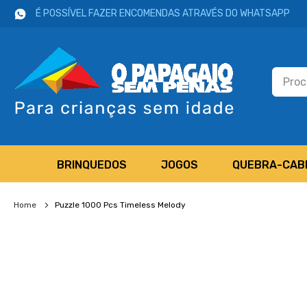
É POSSÍVEL FAZER ENCOMENDAS ATRAVÉS DO WHATSAPP
BRINQUEDOS
JOGOS
QUEBRA-CAB
Home
Puzzle 1000 Pcs Timeless Melody
Salte
para
o
final
da