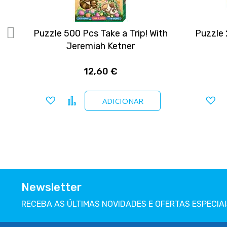
k &
Puzzle 500 Pcs Take a Trip! With
Puzzle 
Jeremiah Ketner
12,60 €
Adicionar a favoritos
Comparar
Ad
ADICIONAR
Newsletter
RECEBA AS ÚLTIMAS NOVIDADES E OFERTAS ESPECIAI