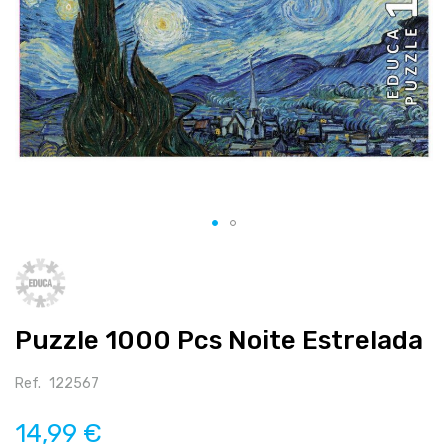
Salte
para
o
início
Puzzle 1000 Pcs Noite Estrelada
da
galeria
de
Ref.
122567
imagens
14,99 €