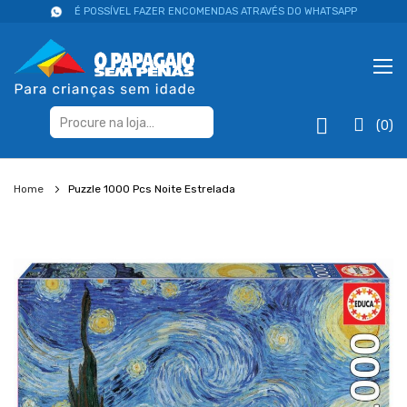
É POSSÍVEL FAZER ENCOMENDAS ATRAVÉS DO WHATSAPP
(0)
Home
Puzzle 1000 Pcs Noite Estrelada
Salte
para
o
final
da
galeria
de
imagens