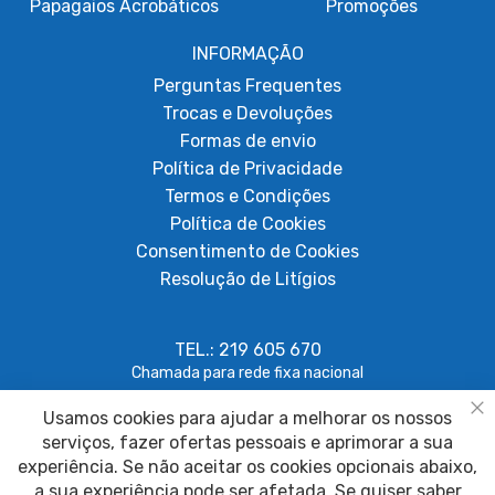
Papagaios Acrobáticos
Promoções
INFORMAÇÃO
Perguntas Frequentes
Trocas e Devoluções
Formas de envio
Política de Privacidade
Termos e Condições
Política de Cookies
Consentimento de Cookies
Resolução de Litígios
TEL.: 219 605 670
Chamada para rede fixa nacional
Usamos cookies para ajudar a melhorar os nossos
geral@papagaiosempenas.com
Fe
serviços, fazer ofertas pessoais e aprimorar a sua
experiência. Se não aceitar os cookies opcionais abaixo,
a sua experiência pode ser afetada. Se quiser saber