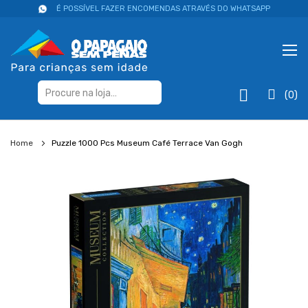
É POSSÍVEL FAZER ENCOMENDAS ATRAVÉS DO WHATSAPP
(0)
Home
Puzzle 1000 Pcs Museum Café Terrace Van Gogh
Salte
para
o
final
da
galeria
de
imagens