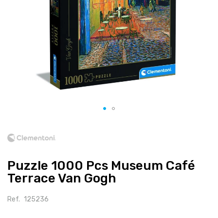
Salte
para
o
início
Puzzle 1000 Pcs Museum Café
da
galeria
Terrace Van Gogh
de
imagens
Ref.
125236