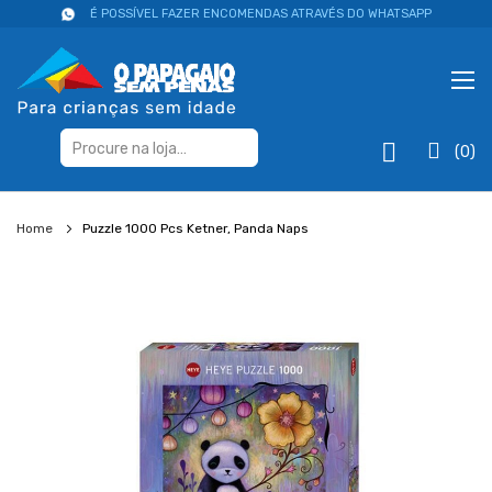
É POSSÍVEL FAZER ENCOMENDAS ATRAVÉS DO WHATSAPP
(0)
Home
Puzzle 1000 Pcs Ketner, Panda Naps
Salte
para
o
final
da
galeria
de
imagens