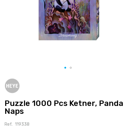
Salte
para
o
início
Puzzle 1000 Pcs Ketner, Panda
da
galeria
Naps
de
imagens
Ref.
119338