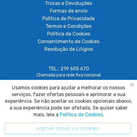
Trocas e Devoluções
Formas de envio
Política de Privacidade
Termos e Condições
Política de Cookies
Consentimento de Cookies
Resolução de Litígios
TEL.: 219 605 670
Chamada para rede fixa nacional
Usamos cookies para ajudar a melhorar os nossos
geral@papagaiosempenas.com
Fe
serviços, fazer ofertas pessoais e aprimorar a sua
experiência. Se não aceitar os cookies opcionais abaixo,
a sua experiência pode ser afetada. Se quiser saber
mais, leia a
Política de Cookies
.
ACEITAR TODOS OS COOKIES
2025 © Papagaio sem Penas. Todos os direitos reservados.