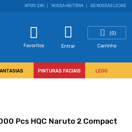
APOIO 24h
NOSSA HISTÓRIA
AS NOSSAS LOJAS
(0)
ar
Favoritos
Carrinho
Entrar
FANTASIAS
PINTURAS FACIAIS
LEGO
1000 Pcs HQC Naruto 2 Compact