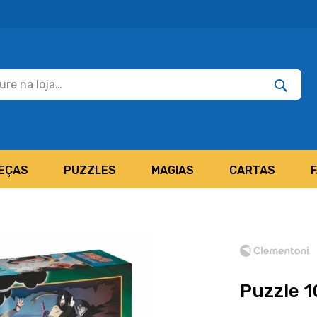
Pesquisar
Pesquis
EÇAS
PUZZLES
MAGIAS
CARTAS
Puzzle 