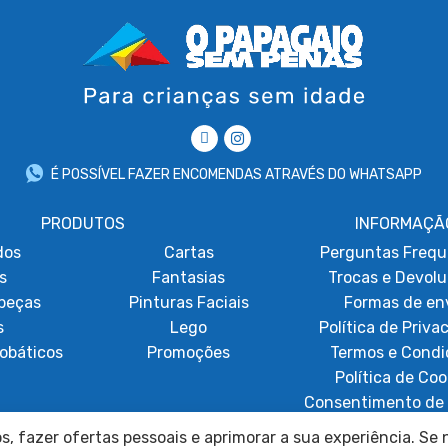
É POSSÍVEL FAZER ENCOMENDAS ATRAVÉS DO WHATSAPP
PRODUTOS
INFORMAÇÃ
dos
Cartas
Perguntas Frequ
s
Fantasias
Trocas e Devol
beças
Pinturas Faciais
Formas de en
s
Lego
Política de Priva
obáticos
Promoções
Termos e Condi
Política de Coo
Consentimento de 
Resolução de Lit
, fazer ofertas pessoais e aprimorar a sua experiência. Se n