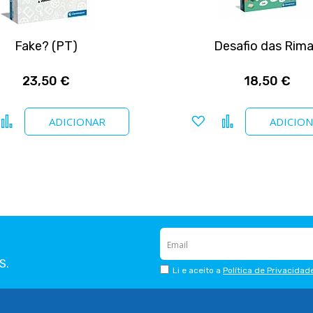
Fake? (PT)
Desafio das Rim
23,50 €
18,50 €
icionar a favoritos
Comparar
Adicionar a favoritos
Comparar
ADICIONAR
ADICIO
S.
Li e aceito a
Política de Privacidad