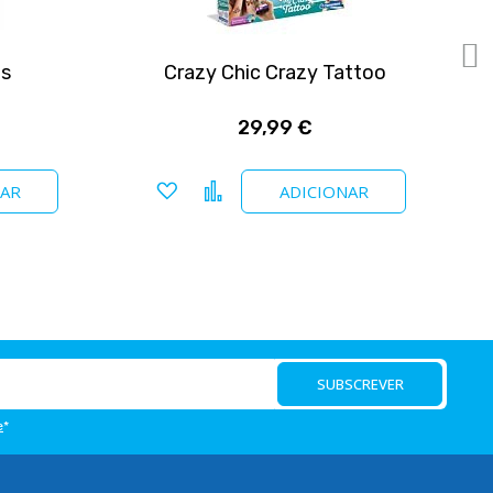
as
Crazy Chic Crazy Tattoo
29,99 €
Adicionar a favoritos
Comparar
NAR
ADICIONAR
SUBSCREVER
e
*