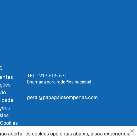
O
TEL.: 219 605 670
entes
Chamada para rede fixa nacional
uções
vio
geral@papagaiosempenas.com
cidade
ções
kies
Cookies
ígios
ão aceitar os cookies opcionais abaixo, a sua experiência