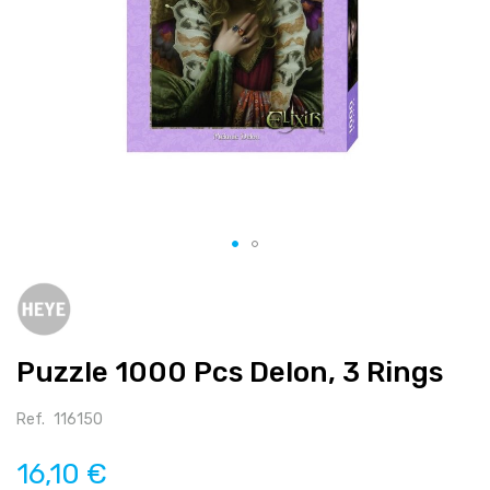
Salte
para
o
início
Puzzle 1000 Pcs Delon, 3 Rings
da
galeria
de
Ref.
116150
imagens
16,10 €