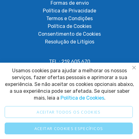
Formas de envio
Política de Privacidade
Termos e Condições
Política de Cookies
Consentimento de Cookies
Resolução de Litígios
TEL.: 219 605 670
Chamada para rede fixa nacional
Usamos cookies para ajudar a melhorar os nossos
Fe
serviços, fazer ofertas pessoais e aprimorar a sua
geral@papagaiosempenas.com
experiência. Se não aceitar os cookies opcionais abaixo,
a sua experiência pode ser afetada. Se quiser saber
mais, leia a
Política de Cookies
.
ACEITAR TODOS OS COOKIES
2025 © Papagaio sem Penas. Todos os direitos reservados.
ACEITAR COOKIES ESPECÍFICOS