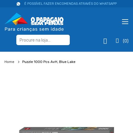
É POSSÍVEL FAZER ENCOMENDAS ATRAVÉS DO WHATSAPP
(0)
Home
Puzzle 1000 Pcs AvH, Blue Lake
Salte
para
o
final
da
galeria
de
imagens