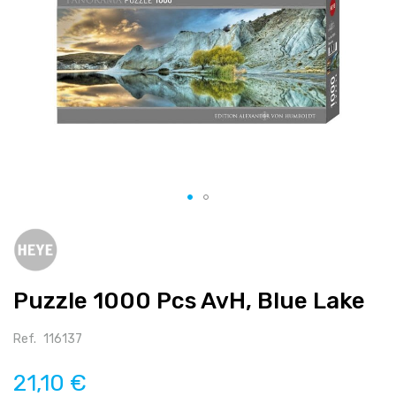
Salte
para
o
início
Puzzle 1000 Pcs AvH, Blue Lake
da
galeria
de
Ref.
116137
imagens
21,10 €