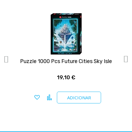
Puzzle 1000 Pcs Future Cities Sky Isle
P
19,10 €
Adicionar a favoritos
Comparar
ADICIONAR