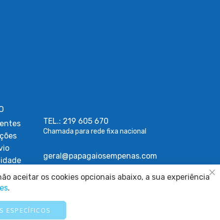
O
TEL.: 219 605 670
entes
Chamada para rede fixa nacional
uções
vio
geral@papagaiosempenas.com
cidade
ções
ão aceitar os cookies opcionais abaixo, a sua experiência
Fe
kies
ies
.
Cookies
ígios
S ESPECÍFICOS