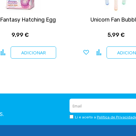
 Fantasy Hatching Egg
Unicorn Fan Bubb
9,99 €
5,99 €
icionar a favoritos
Comparar
Adicionar a favoritos
Comparar
ADICIONAR
ADICIO
S.
Li e aceito a
Política de Privacidad