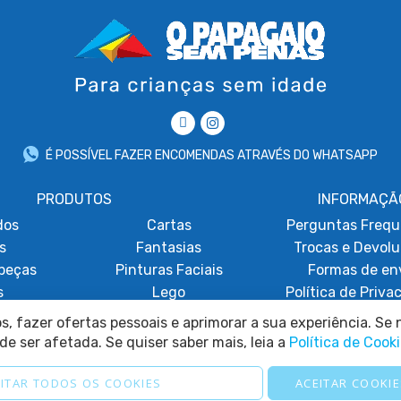
É POSSÍVEL FAZER ENCOMENDAS ATRAVÉS DO WHATSAPP
PRODUTOS
INFORMAÇÃ
dos
Cartas
Perguntas Frequ
s
Fantasias
Trocas e Devol
beças
Pinturas Faciais
Formas de en
s
Lego
Política de Priva
obáticos
Promoções
Termos e Condi
, fazer ofertas pessoais e aprimorar a sua experiência. Se n
Política de Coo
de ser afetada. Se quiser saber mais, leia a
Política de Cook
Consentimento de 
Resolução de Lit
ITAR TODOS OS COOKIES
ACEITAR COOKIE