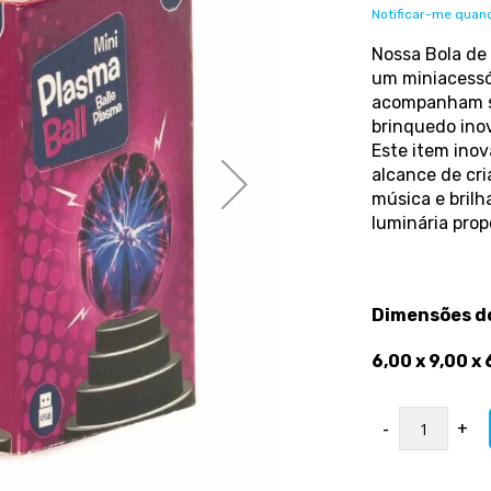
Notificar-me quand
Nossa Bola de
um miniacessór
acompanham seu
brinquedo ino
Este item inov
alcance de cri
música e brilh
luminária pro
Dimensões d
6,00 x 9,00 x
-
+