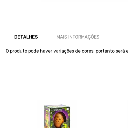
Salte
para
o
início
da
galeria
DETALHES
MAIS INFORMAÇÕES
de
imagens
O produto pode haver variações de cores, portanto será 