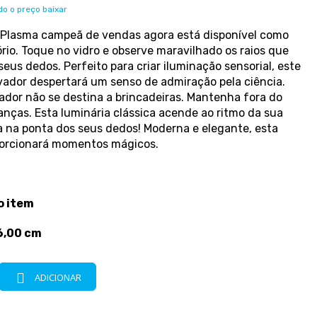
o o preço baixar
 Plasma campeã de vendas agora está disponível como
io. Toque no vidro e observe maravilhado os raios que
s dedos. Perfeito para criar iluminação sensorial, este
vador despertará um senso de admiração pela ciência.
ador não se destina a brincadeiras. Mantenha fora do
anças. Esta luminária clássica acende ao ritmo da sua
a na ponta dos seus dedos! Moderna e elegante, esta
porcionará momentos mágicos.
o item
 6,00 cm
ADICIONAR