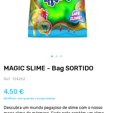
Salte
MAGIC SLIME - Bag SORTIDO
para
o
início
Ref.
124262
da
galeria
4,50 €
de
Notificar-me quando o preço baixar
imagens
Descubra um mundo pegajoso de slime com o nosso