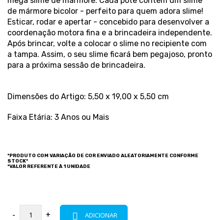
mega slime de mármore. Cada pote contém um slime
de mármore bicolor - perfeito para quem adora slime!
Esticar, rodar e apertar - concebido para desenvolver a
coordenação motora fina e a brincadeira independente.
Após brincar, volte a colocar o slime no recipiente com
a tampa. Assim, o seu slime ficará bem pegajoso, pronto
para a próxima sessão de brincadeira.
Dimensões do Artigo: 5,50 x 19,00 x 5,50 cm
Faixa Etária: 3 Anos ou Mais
*PRODUTO COM VARIAÇÃO DE COR ENVIADO ALEATORIAMENTE CONFORME
STOCK*
*VALOR REFERENTE À 1 UNIDADE
-
+
ADICIONAR