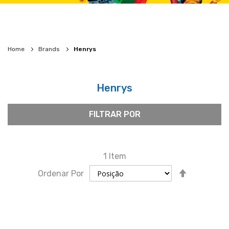
Home
Brands
Henrys
Henrys
FILTRAR POR
1
Item
Definir
Ordenar Por
direção
descende