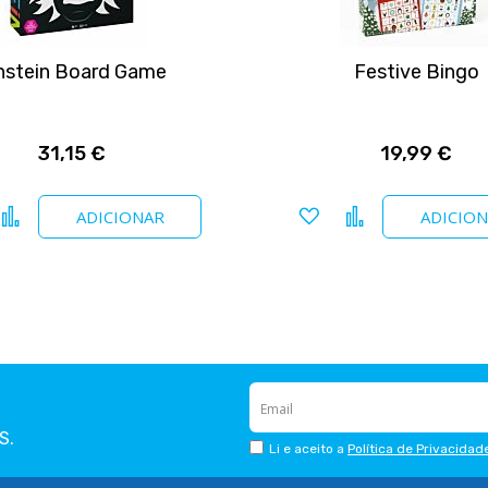
nstein Board Game
Festive Bingo
31,15 €
19,99 €
icionar a favoritos
Comparar
Adicionar a favoritos
Comparar
ADICIONAR
ADICIO
S.
Li e aceito a
Política de Privacidad