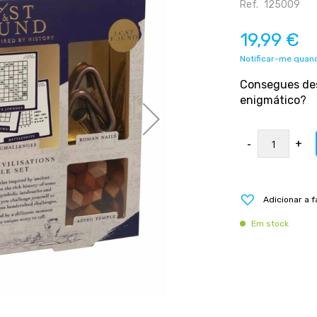
Ref.
125009
19,99 €
Notificar-me quand
Consegues desc
enigmático?
-
+
Adicionar a f
Em stock