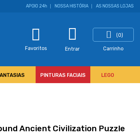
APOIO 24h
NOSSA HISTÓRIA
AS NOSSAS LOJAS
(0)
ar
Favoritos
Carrinho
Entrar
FANTASIAS
PINTURAS FACIAIS
LEGO
ound Ancient Civilization Puzzle