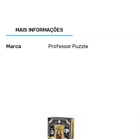
Salte
para
o
início
MAIS INFORMAÇÕES
da
galeria
Mais
de
Marca
Professor Puzzle
informações
imagens