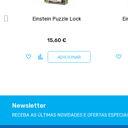
me
Einstein Puzzle Lock
Ei
15,60 €
Adicionar a favoritos
Comparar
Ad
ADICIONAR
Newsletter
RECEBA AS ÚLTIMAS NOVIDADES E OFERTAS ESPECIAI