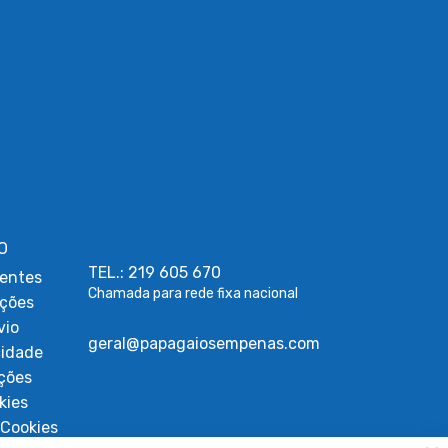
O
TEL.: 219 605 670
entes
Chamada para rede fixa nacional
uções
vio
geral@papagaiosempenas.com
cidade
ções
kies
Cookies