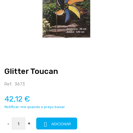
Salte
Glitter Toucan
para
o
início
Ref.
3673
da
galeria
42,12 €
de
Notificar-me quando o preço baixar
imagens
-
+
ADICIONAR