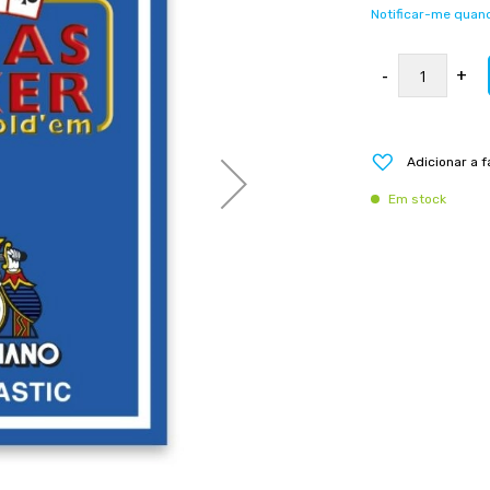
Notificar-me quand
-
+
Adicionar a f
Em stock