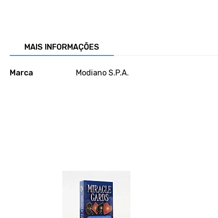
Salte
para
o
início
MAIS INFORMAÇÕES
da
galeria
Mais
de
Marca
Modiano S.P.A.
informações
imagens