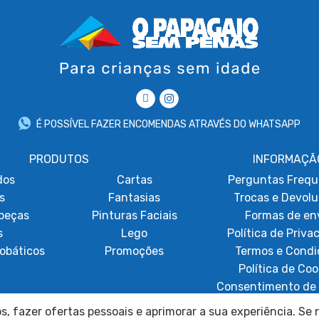
É POSSÍVEL FAZER ENCOMENDAS ATRAVÉS DO WHATSAPP
PRODUTOS
INFORMAÇÃ
dos
Cartas
Perguntas Frequ
s
Fantasias
Trocas e Devol
beças
Pinturas Faciais
Formas de en
s
Lego
Política de Priva
obáticos
Promoções
Termos e Condi
Política de Coo
Consentimento de 
Resolução de Lit
, fazer ofertas pessoais e aprimorar a sua experiência. Se n