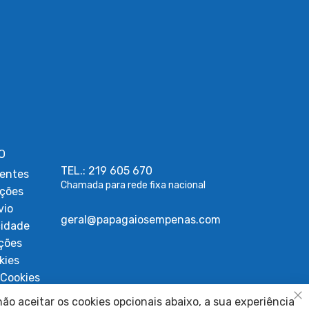
O
TEL.: 219 605 670
entes
Chamada para rede fixa nacional
uções
vio
geral@papagaiosempenas.com
cidade
ções
kies
Cookies
ígios
ão aceitar os cookies opcionais abaixo, a sua experiência