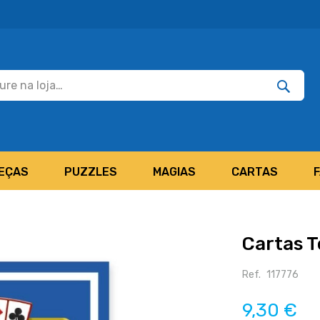
Pesquisar
Pesquis
EÇAS
PUZZLES
MAGIAS
CARTAS
Cartas T
Ref.
117776
9,30 €