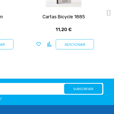
an
Cartas Bicycle 1885
11,20 €
Adicionar a favoritos
Comparar
NAR
ADICIONAR
SUBSCREVER
e
*