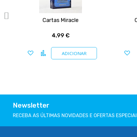
y
Cartas Miracle
4,99 €
Adicionar a favoritos
Comparar
Ad
ADICIONAR
Newsletter
RECEBA AS ÚLTIMAS NOVIDADES E OFERTAS ESPECIAI