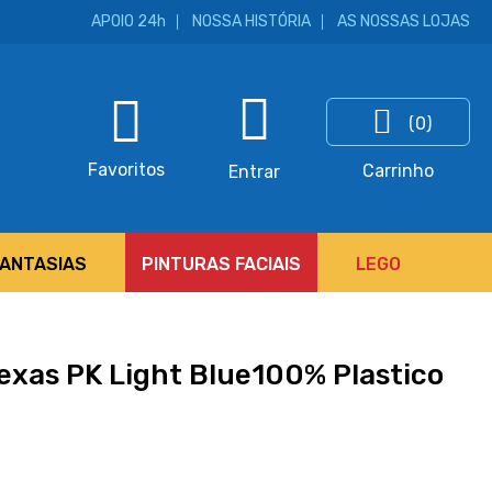
APOIO 24h
NOSSA HISTÓRIA
AS NOSSAS LOJAS
(0)
ar
Favoritos
Carrinho
Entrar
FANTASIAS
PINTURAS FACIAIS
LEGO
exas PK Light Blue100% Plastico