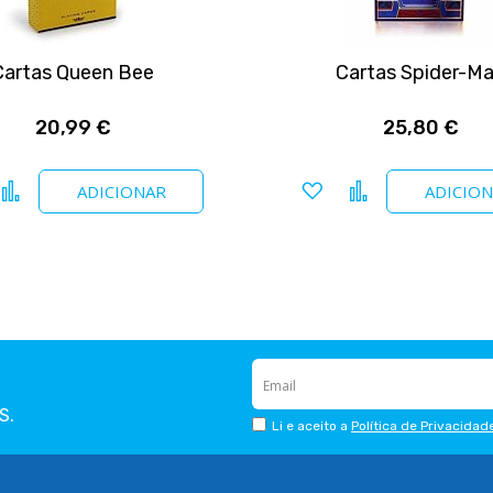
Cartas Queen Bee
Cartas Spider-M
20,99 €
25,80 €
icionar a favoritos
Comparar
Adicionar a favoritos
Comparar
ADICIONAR
ADICIO
S.
Li e aceito a
Política de Privacidad