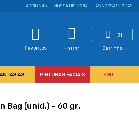
APOIO 24h
NOSSA HISTÓRIA
AS NOSSAS LOJAS
(0)
ar
Favoritos
Carrinho
Entrar
FANTASIAS
PINTURAS FACIAIS
LEGO
n Bag (unid.) - 60 gr.