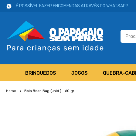
É POSSÍVEL FAZER ENCOMENDAS ATRAVÉS DO WHATSAPP
BRINQUEDOS
JOGOS
QUEBRA-CAB
Home
Bola Bean Bag (unid.) - 60 gr.
Salte
para
o
final
da