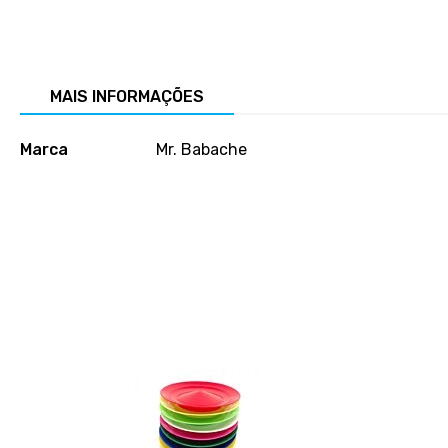
Salte
para
o
início
MAIS INFORMAÇÕES
da
galeria
Mais
de
Marca
Mr. Babache
informações
imagens