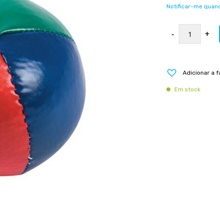
Notificar-me quand
-
+
Adicionar a f
Em stock