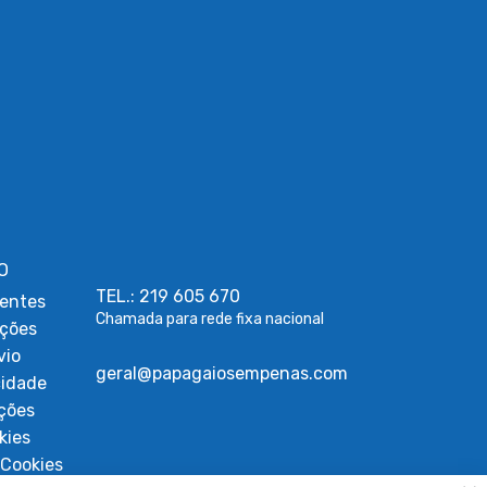
O
TEL.: 219 605 670
entes
Chamada para rede fixa nacional
uções
vio
geral@papagaiosempenas.com
cidade
ções
kies
Cookies