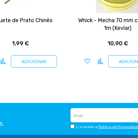
ete de Prato Chinês
Whick - Mecha 70 mm c
1m (Kevlar)
1,99 €
10,90 €
icionar a favoritos
Comparar
Adicionar a favoritos
Comparar
ADICIONAR
ADICIO
S.
Li e aceito a
Política de Privacidad