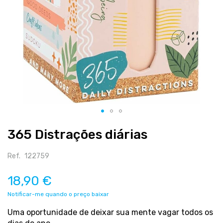
Salte
365 Distrações diárias
para
o
início
Ref.
122759
da
galeria
18,90 €
de
Notificar-me quando o preço baixar
imagens
Uma oportunidade de deixar sua mente vagar todos os