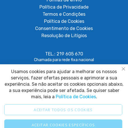
Política de Privacidade
Termos e Condições
Política de Cookies
Consentimento de Cookies
Resolução de Litígios
TEL.: 219 605 670
Chamada para rede fixa nacional
Usamos cookies para ajudar a melhorar os nossos
geral@papagaiosempenas.com
Fe
serviços, fazer ofertas pessoais e aprimorar a sua
experiência. Se não aceitar os cookies opcionais abaixo,
a sua experiência pode ser afetada. Se quiser saber
mais, leia a
Política de Cookies
.
ACEITAR TODOS OS COOKIES
2025 © Papagaio sem Penas. Todos os direitos reservados.
ACEITAR COOKIES ESPECÍFICOS