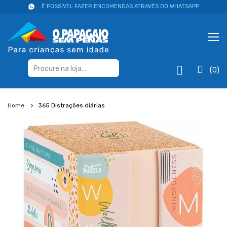
É POSSÍVEL FAZER ENCOMENDAS ATRAVÉS DO WHATSAPP
(0)
Home
365 Distrações diárias
Salte
para
o
final
da
galeria
de
imagens