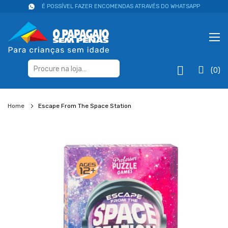
É POSSÍVEL FAZER ENCOMENDAS ATRAVÉS DO WHATSAPP
(0)
Home
Escape From The Space Station
Salte
para
o
final
da
galeria
de
imagens