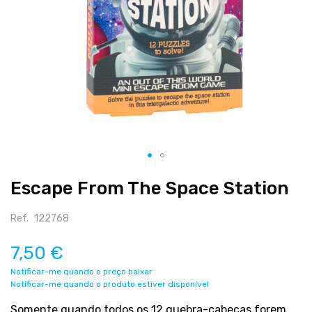
Salte
Escape From The Space Station
para
o
início
Ref.
122768
da
galeria
7,50 €
de
Notificar-me quando o preço baixar
imagens
Notificar-me quando o produto estiver disponível
Somente quando todos os 12 quebra-cabeças forem